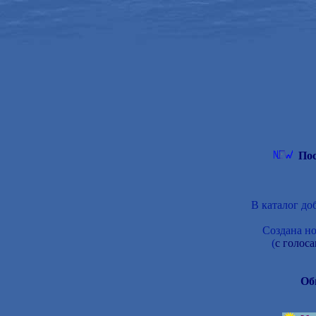
Пос
В каталог д
Создана но
(
с голос
Об