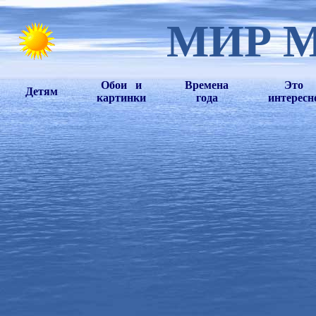
МИР 
Обои и
Времена
Это
Детям
картинки
года
интересн