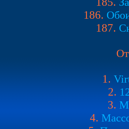
185.
З
186.
Обои
187.
С
От
1.
Vir
2.
1
3.
M
4.
Массо