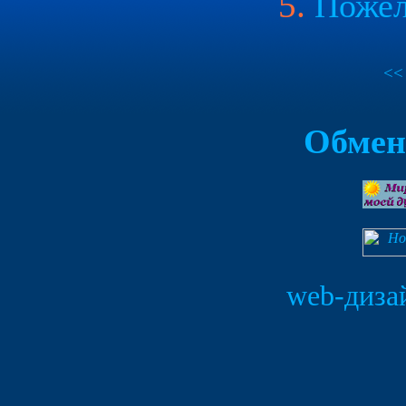
5.
Пожел
<<
Обмен
web-диза