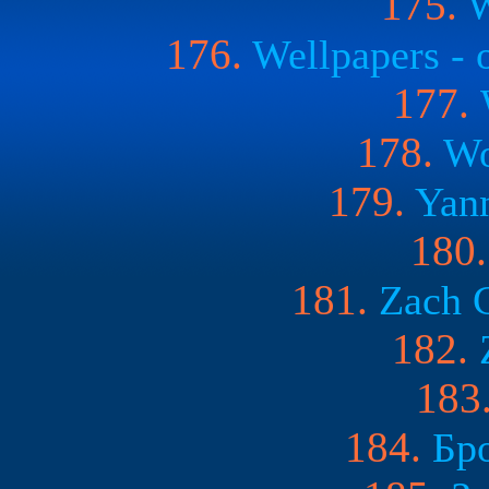
175.
W
176.
Wellpapers - 
177.
178.
Wo
179.
Yann
180.
181.
Zach 
182.
183
184.
Бр