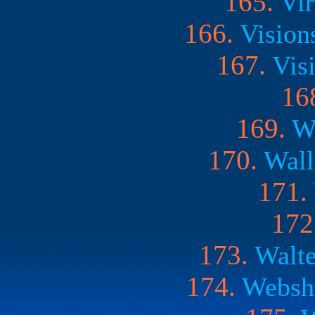
165.
Vir
166.
Vision
167.
Vis
16
169.
Wa
170.
Wall
171.
172
173.
Walte
174.
Websho