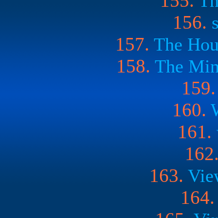
155.
Th
156.
157.
The Hous
158.
The Min
159.
160.
161.
162
163.
Vie
164.