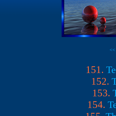
<<
151.
Te
152.
T
153.
154.
T