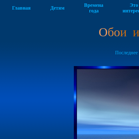
Времена
Это
Главная
Детям
года
интере
О
б
о
и
Последнее 