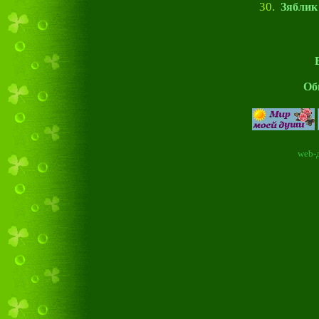
30.
Зяблик
Об
web-