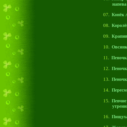
напева
07.
Конёк 
08.
Королё
09.
Крапи
10.
Овсянк
11.
Пеночк
12.
Пеночк
13.
Пеночк
14.
Перес
15.
Певчие
утренни
16.
Пищух