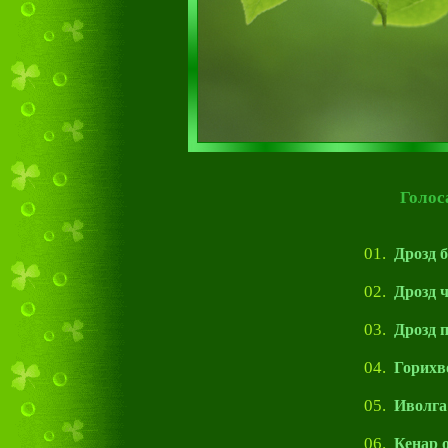
Голоса 
01.
Дрозд 
02.
Дрозд 
03.
Дрозд 
04.
Горихв
05.
Иволга
06.
Кенар 