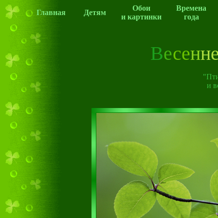
Обои
Времена
Главная
Детям
и картинки
года
В
е
с
е
н
н
"Пт
и вес