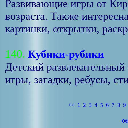
Развивающие игры от Кир
возраста. Также интересн
картинки, открытки, раскр
140.
Кубики-рубики
Детский развлекательный 
игры, загадки, ребусы, сти
<<
1
2
3
4
5
6
7
8
9
Об