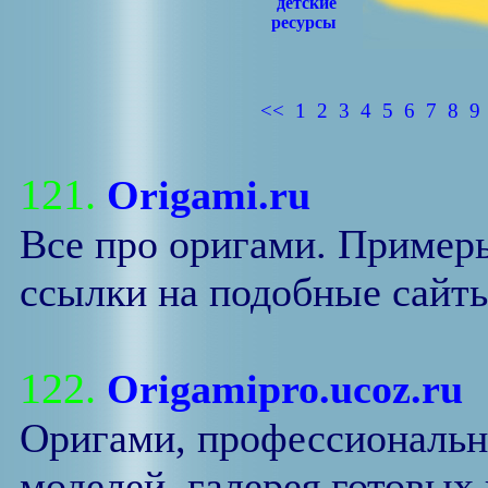
детские
ресурсы
<<
1
2
3
4
5
6
7
8
9
121.
Оrigami.ru
Все про оригами. Пример
ссылки на подобные сайты
122.
Origamipro.ucoz.ru
Оригами, профессиональн
моделей, галерея готовых 