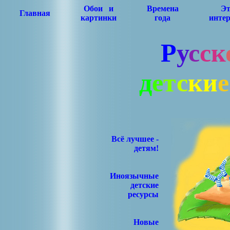
Обои и
Времена
Эт
Главная
картинки
года
интер
Р
у
с
с
к
д
е
т
с
к
и
е
Всё лучшее -
детям!
Иноязычные
детские
ресурсы
Новые