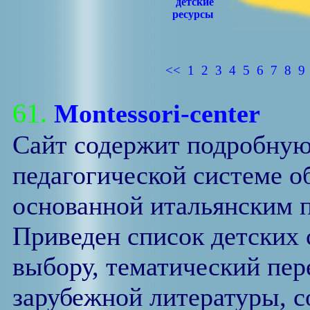
детские
ресурсы
<<
1
2
3
4
5
6
7
8
9
61.
Montessori-center
Сайт содержит подробну
педагогической системе о
основанной итальянским 
Приведен список детских 
выбору, тематический пер
зарубежной литературы, с