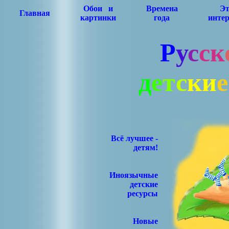
Обои и
Времена
Эт
Главная
картинки
года
интер
Р
у
с
с
к
д
е
т
с
к
и
е
Всё лучшее -
детям!
Иноязычные
детские
ресурсы
Новые