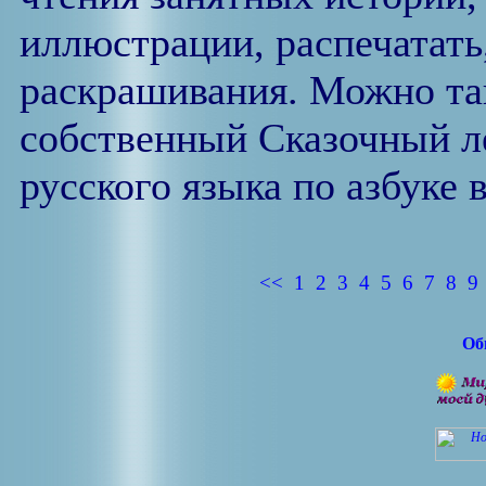
иллюстрации, распечатать,
раскрашивания. Можно так
собственный Сказочный ле
русского языка по азбуке 
<<
1
2
3
4
5
6
7
8
9
Об