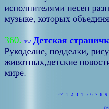
исполнителями песен разн
музыке, которых объединяе
360.
Детская страничк
Рукоделие, подделки, рис
животных,детские новости
мире.
<<
1
2
3
4
5
6
7
8
9
Об