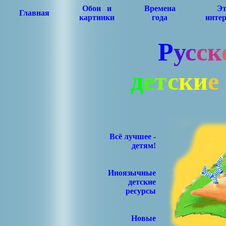
Обои и
Времена
Эт
Главная
картинки
года
интер
Р
у
с
с
к
д
е
т
с
к
и
е
Всё лучшее -
детям!
Иноязычные
детские
ресурсы
Новые