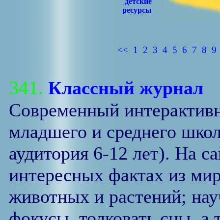
детские
ресурсы
<<
1
2
3
4
5
6
7
8
9
341.
Классный журнал
Современный интерактивн
младшего и среднего школ
аудитория 6-12 лет). На с
интересных фактах из мир
животных и растений; нау
фокусы, толковать сны, а 