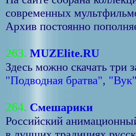
современных мультфильмо
Архив постоянно пополняе
263.
MUZElite.RU
Здесь можно скачать три 
"Подводная братва"
,
"Вук
264.
Смешарики
Российский анимационный
в лучших традициях русс