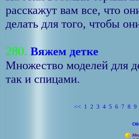
расскажут вам все, что он
делать для того, чтобы он
280.
Вяжем детке
Множество моделей для де
так и спицами.
<<
1
2
3
4
5
6
7
8
9
Об