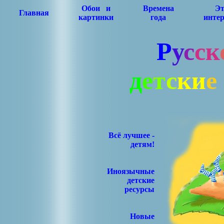
Обои и
Времена
Эт
Главная
картинки
года
интер
Р
у
с
с
к
д
е
т
с
к
и
е
Всё лучшее -
детям!
Иноязычные
детские
ресурсы
Новые