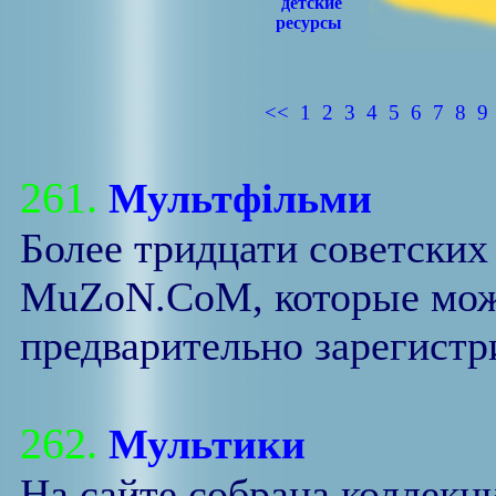
детские
ресурсы
<<
1
2
3
4
5
6
7
8
9
261.
Мультфільми
Более тридцати советских
MuZoN.CoM, которые мож
предварительно зарегистр
262.
Мультики
На сайте собрана коллекц