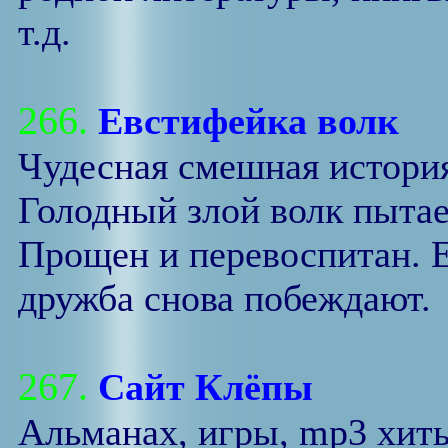
т.д.
266.
Евстифейка волк
Чудесная смешная история
Голодный злой волк пытае
Прощен и перевоспитан. 
дружба снова побеждают.
267.
Сайт Клёпы
Альманах, игры, mp3 хиты