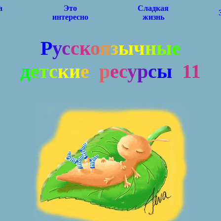
а
Это
Сладкая
интересно
жизнь
Р
у
с
с
к
о
я
з
ы
ч
н
ы
е
д
е
т
с
к
и
е
р
е
с
у
р
с
ы
11