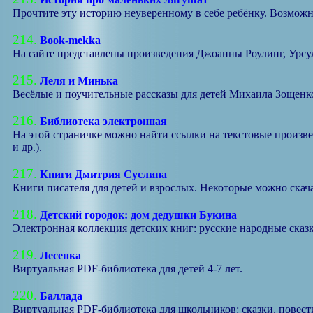
Прочтите эту историю неуверенному в себе ребёнку. Возможн
214.
Book-mekka
На сайте представлены произведения Джоанны Роулинг, Урсулы
215.
Леля и Минька
Весёлые и поучительные рассказы для детей Михаила Зощенк
216.
Библиотека электронная
На этой страничке можно найти ссылки на текстовые произв
и др.).
217.
Книги Дмитрия Суслина
Книги писателя для детей и взрослых. Некоторые можно скача
218.
Детский городок: дом дедушки Букина
Электронная коллекция детских книг: русские народные сказк
219.
Лесенка
Виртуальная PDF-библиотека для детей 4-7 лет.
220.
Баллада
Виртуальная PDF-библиотека для школьников: сказки, повести