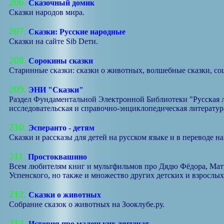
206.
Сказочный домик
Сказки народов мира.
207.
Сказки: Русские народные
Сказки на сайте Sib Deти.
208.
Сорокины сказки
Старинные сказки: сказки о животных, волшебные сказки, со
209.
ЭНИ "Сказки"
Раздел Фундаментальной Электронной Библиотеки "Русская ли
исследовательская и справочно-энциклопедическая литература
210.
Эсперанто - детям
Сказки и рассказы для детей на русском языке и в переводе 
211.
Простоквашино
Всем любителям книг и мультфильмов про Дядю Фёдора, Матр
Успенского, но также и множество других детских и взрослых
212.
Сказки о животных
Собрание сказок о животных на Зооклубе.ру.
213.
История про маленьких лягушат