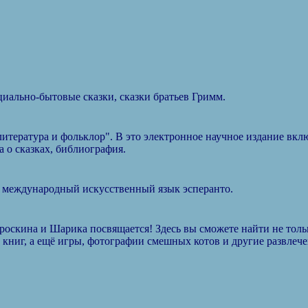
циально-бытовые сказки, сказки братьев Гримм.
тература и фольклор". В это электронное научное издание вклю
 о сказках, библиография.
на международный искусственный язык эсперанто.
оскина и Шарика посвящается! Здесь вы сможете найти не тольк
 книг, а ещё игры, фотографии смешных котов и другие развлече