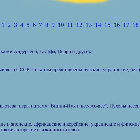
1
2
3
4
5
6
7
8
9
10
11
12
13
14
15
16
17
18
сказки Андерсена, Гауффа, Перро и других.
ывшего СССР. Пока там представлены русские, украинские, бело
пьютера, игры на тему "Винни-Пух и все-все-все", Пуховы песенк
кие и японские, африканские и корейские, украинские и финские 
также авторские сказки посетителей.