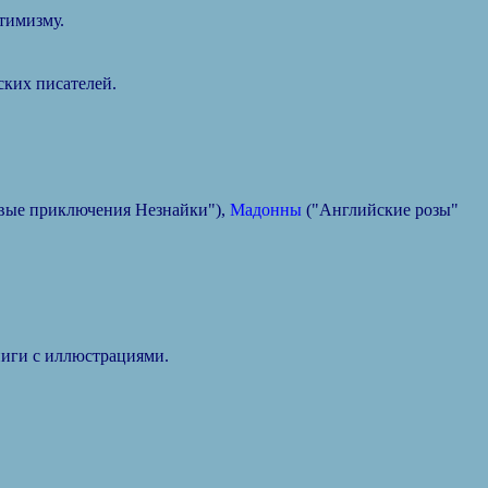
тимизму.
ских писателей.
вые приключения Незнайки"),
Мадонны
("Английские розы"
книги с иллюстрациями.