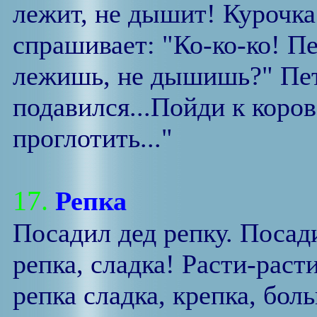
лежит, не дышит! Курочка
спрашивает: "Ко-ко-ко! П
лежишь, не дышишь?" Пет
подавился...Пойди к коров
проглотить..."
17.
Репка
Посадил дед репку. Посади
репка, сладка! Расти-раст
репка сладка, крепка, бо