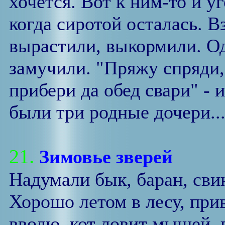
хочется. Вот к ним-то и 
когда сиротой осталась. Вз
вырастили, выкормили. Од
замучили. "Пряжу спряди,
прибери да обед свари" - и
были три родные дочери..
21.
Зимовье зверей
Надумали бык, баран, свин
Хорошо летом в лесу, при
вволю, кот ловит мышей, 