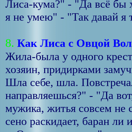
Лиса-кума?" - "Да всё бы 
я не умею" - "Так давай я 
8.
Как Лиса с Овцой Вол
Жила-была у одного крес
хозяин, придирками замуч
Шла себе, шла. Повстречал
направляешься?" - "Да вот
мужика, житья совсем не с
сено раскидает, баран ли 