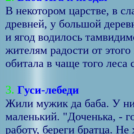
В некотором царстве, в сл
древней, у большой дерев
и ягод водилось тамвидим
жителям радости от этого
обитала в чаще того леса с
3.
Гуси-лебеди
Жили мужик да баба. У ни
маленький. "Доченька, - г
работу, береги братца. Не 