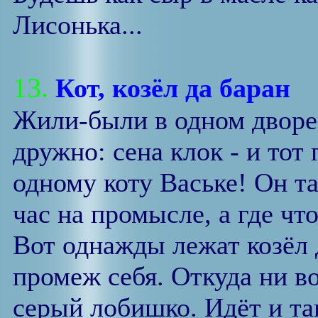
Лисонька...
13.
Кот, козёл да баран
Жили-были в одном дворе 
дружно: сена клок - и тот
одному коту Ваське! Он т
час на промысле, а где что
Вот однажды лежат козёл 
промеж себя. Откуда ни в
серый лобишко. Идёт и так