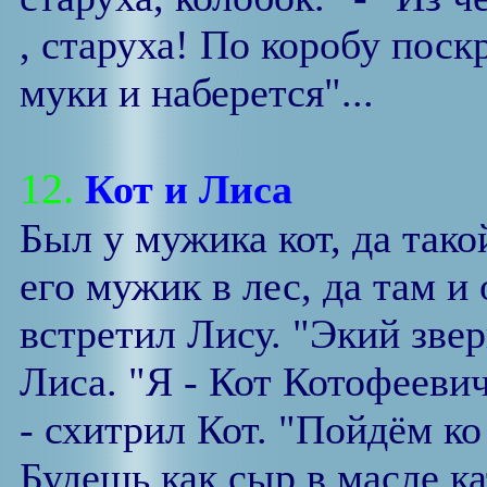
, старуха! По коробу поск
муки и наберется"...
12.
Кот и Лиса
Был у мужика кот, да тако
его мужик в лес, да там и
встретил Лису. "Экий зве
Лиса. "Я - Кот Котофеевич
- схитрил Кот. "Пойдём к
Будешь как сыр в масле ка