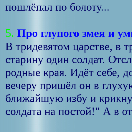
пошлёпал по болоту...
5.
Про глупого змея и ум
В тридевятом царстве, в т
старину один солдат. Отс
родные края. Идёт себе, д
вечеру пришёл он в глуху
ближайшую избу и крикну
солдата на постой!" А в от