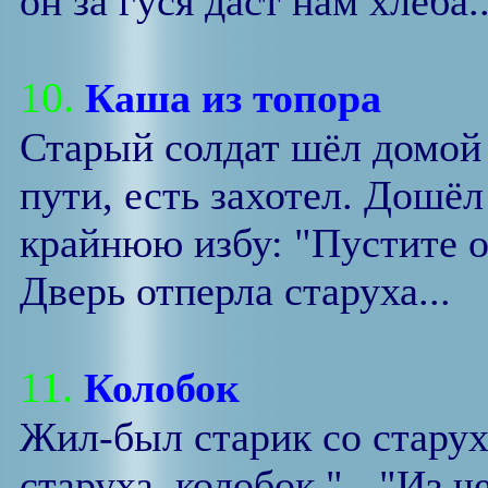
он за гуся даст нам хлеба..
10.
Каша из топора
Старый солдат шёл домой 
пути, есть захотел. Дошёл
крайнюю избу: "Пустите о
Дверь отперла старуха...
11.
Колобок
Жил-был старик со старух
старуха, колобок." - "Из ч