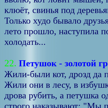
клюёт, свинья под деревь
Только худо бывало друзь
лето прошло, наступила по
холодать...
22.
Петушок - золотой г
Жили-были кот, дрозд да 
Жили они в лесу, в избушк
дрова рубить, а петушка о
строго наказывают: "Мы п