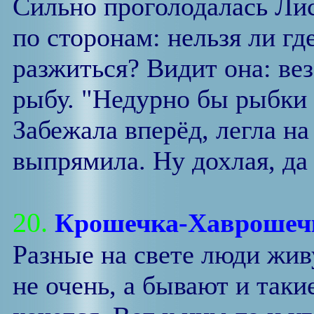
Сильно проголодалась Лис
по сторонам: нельзя ли г
разжиться? Видит она: ве
рыбу. "Недурно бы рыбки 
Забежала вперёд, легла на
выпрямила. Ну дохлая, да 
20.
Крошечка-Хаврошеч
Разные на свете люди жив
не очень, а бывают и таки