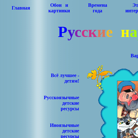
Обои и
Времена
Эт
Главная
картинки
года
интер
Р
у
с
с
к
и
е
н
а
Ва
Всё лучшее -
детям!
Русскоязычные
детские
ресурсы
Иноязычные
детские
ресурсы