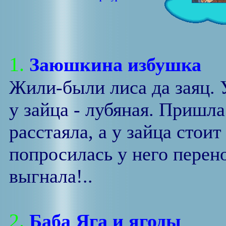
1.
Заюшкина избушка
Жили-были лиса да заяц. 
у зайца - лубяная. Пришла
расстаяла, а у зайца стоит
попросилась у него перено
выгнала!..
2.
Баба Яга и ягоды