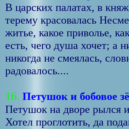
В царских палатах, в княж
терему красовалась Несме
житье, какое приволье, ка
есть, чего душа хочет; а н
никогда не смеялась, слов
радовалось....
16.
Петушок и бобовое 
Петушок на дворе рылся 
Хотел проглотить, да пода